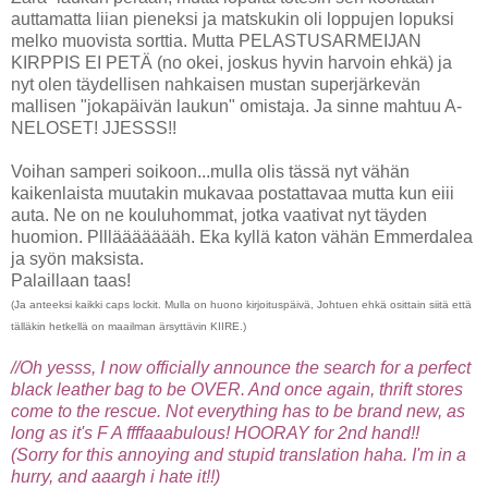
auttamatta liian pieneksi ja matskukin oli loppujen lopuksi
melko muovista sorttia. Mutta PELASTUSARMEIJAN
KIRPPIS EI PETÄ (no okei, joskus hyvin harvoin ehkä) ja
nyt olen täydellisen nahkaisen mustan superjärkevän
mallisen "jokapäivän laukun" omistaja. Ja sinne mahtuu A-
NELOSET! JJESSS!!
Voihan samperi soikoon...mulla olis tässä nyt vähän
kaikenlaista muutakin mukavaa postattavaa mutta kun eiii
auta. Ne on ne kouluhommat, jotka vaativat nyt täyden
huomion. Pllläääääääh. Eka kyllä katon vähän Emmerdalea
ja syön maksista.
Palaillaan taas!
(Ja anteeksi kaikki caps lockit. Mulla on huono kirjoituspäivä, Johtuen ehkä osittain siitä että
tälläkin hetkellä on maailman ärsyttävin KIIRE.)
//Oh yesss, I now officially announce the search for a perfect
black leather bag to be OVER. And once again, thrift stores
come to the rescue. Not everything has to be brand new, as
long as it's F A ffffaaabulous! HOORAY for 2nd hand!!
(Sorry for this annoying and stupid translation haha. I'm in a
hurry, and aaargh i hate it!!)