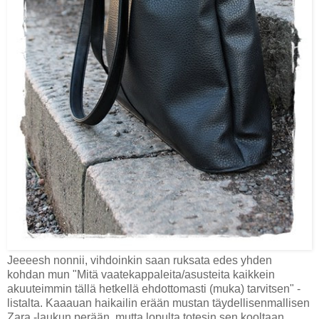
Jeeeesh nonnii, vihdoinkin saan ruksata edes yhden
kohdan mun "Mitä vaatekappaleita/asusteita kaikkein
akuuteimmin tällä hetkellä ehdottomasti (muka) tarvitsen" -
listalta. Kaaauan haikailin erään mustan täydellisenmallisen
Zara -laukun perään, mutta lopulta totesin sen kooltaan