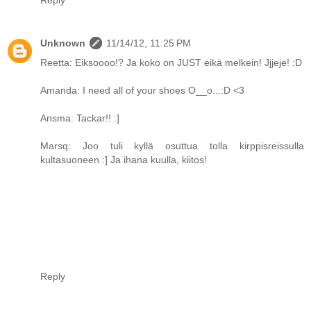
Reply
Unknown
11/14/12, 11:25 PM
Reetta: Eiksoooo!? Ja koko on JUST eikä melkein! Jjjeje! :D
Amanda: I need all of your shoes O__o...:D <3
Ansma: Tackar!! :]
Marsq: Joo tuli kyllä osuttua tolla kirppisreissulla
kultasuoneen :] Ja ihana kuulla, kiitos!
Reply